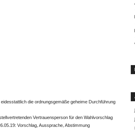
ie bei der Kommunalwahl am 26.05.19 wahlberechtigt
Februar 2019, 19 Uhr, in den Mehrzweckraum der
ier soll über die mögliche Aufstellung einer
inderat beraten und beschlossen werden. Wenn wie
ich über die Aufstellung einer Liste positiv
 folgender Tagesordnung fortgeführt:
 eidesstattlich die ordnungsgemäße geheime Durchführung
tellvertretenden Vertrauensperson für den Wahlvorschlag
26.05.19:
Vorschlag, Aussprache, Abstimmung