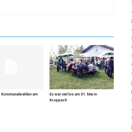
d Kommunalwahlen am
Es war viel los am 01. Mai in
Kroppach