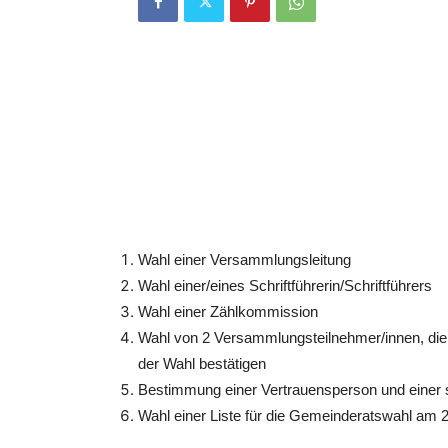
Alle Kroppacher Bürgerinnen und Bürger, d
sind, werden herzlich für
Freitag, den 15. 
Gemeinde, An der Schule 3
, eingeladen. H
Gemeinschaftsliste für die Wahl zum Geme
bei der letzten Wahl im Jahr 2014 grundsätzl
entschieden wird, wird die Versammlung mit
Wahl einer Versammlungsleitung
Wahl einer/eines Schriftführerin/Schriftführers
Wahl einer Zählkommission
Wahl von 2 Versammlungsteilnehmer/innen, die
der Wahl bestätigen
Bestimmung einer Vertrauensperson und einer s
Wahl einer Liste für die Gemeinderatswahl am 