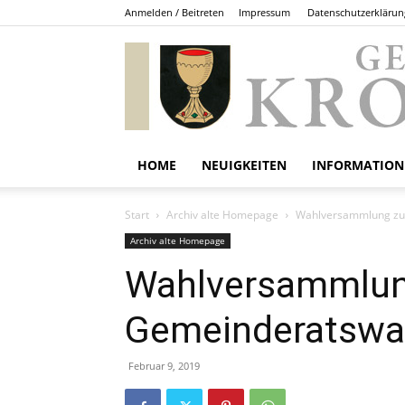
Anmelden / Beitreten
Impressum
Datenschutzerklärun
HOME
NEUIGKEITEN
INFORMATION
Start
Archiv alte Homepage
Wahlversammlung zu
Archiv alte Homepage
Wahlversammlun
Gemeinderatswa
Februar 9, 2019