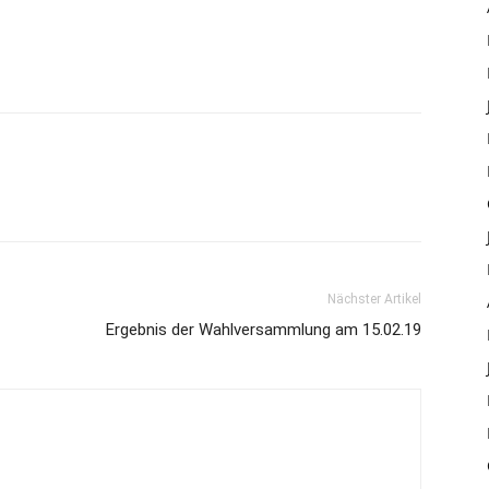
erat hat, kann sich gerne im Vorfeld an eines der
ermeister wenden.
Nächster Artikel
Ergebnis der Wahlversammlung am 15.02.19