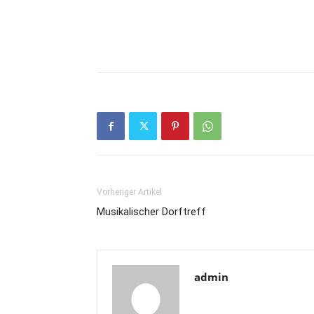
Wer Interesse an einer Mitarbeit im Gemeind
amtierenden Ratsmitglieder oder den Bürg
Vorheriger Artikel
Musikalischer Dorftreff
admin