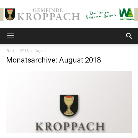
Gemeinde
Start
2018
August
Monatsarchive: August 2018
Kroppach