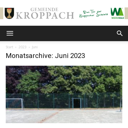
Gemeinde
Start
2023
Juni
Monatsarchive: Juni 2023
Kroppach