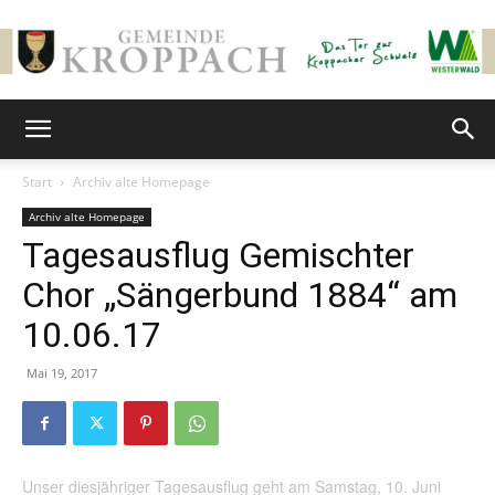
Gemeinde
Start
Archiv alte Homepage
Archiv alte Homepage
Kroppach
Tagesausflug Gemischter
Chor „Sängerbund 1884“ am
10.06.17
Mai 19, 2017
Unser diesjähriger Tagesausflug geht am Samstag, 10. Juni