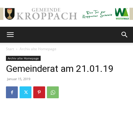
Gemeinde
Start
Archiv alte Homepage
Archiv alte Homepage
Kroppach
Gemeinderat am 21.01.19
Januar 15, 2019
Zur nächsten öffentlichen / nichtöffentlichen
Gemeinderatssitzung lade ich hiermit für
Montag, den
21. Januar 2019,
um
19.00 Uhr
in den