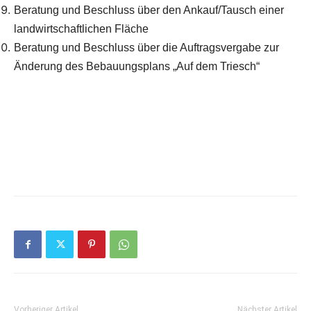
Beratung und Beschluss über den Ankauf/Tausch einer
landwirtschaftlichen Fläche
Beratung und Beschluss über die Auftragsvergabe zur
Änderung des Bebauungsplans „Auf dem Triesch“
Die Tagesordnungspunkt e6 bis 10 werden gegebenenfalls
nicht öffentlich behandelt.
Michael Birk, Ortsbürgermeister
Vorheriger Artikel
Nächster Artikel