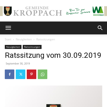
Gemeinde
Start
Neuigkeiten
Ratssitzungen
Neuigkeiten
Ratssitzungen
Kroppach
Ratssitzung vom 30.09.2019
September 30, 2019