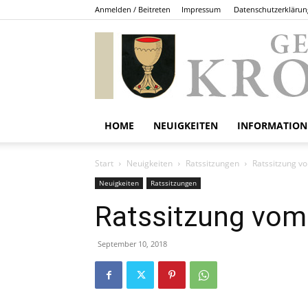
Anmelden / Beitreten
Impressum
Datenschutzerklärun
HOME
NEUIGKEITEN
INFORMATION
Start
Neuigkeiten
Ratssitzungen
Ratssitzung v
Neuigkeiten
Ratssitzungen
Ratssitzung vom
September 10, 2018