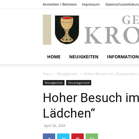
Anmelden / Beitreten
Impressum
Datenschutzerklärun
HOME
NEUIGKEITEN
INFORMATION
Start
Neuigkeiten
Hoher Besuch im „Kroppacher 
Neuigkeiten
Uncategorized
Hoher Besuch im
Lädchen“
April 26, 2025