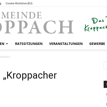
g
Cookie-Richtlinie (EU)
EN
RATSSITZUNGEN
VERANSTALTUNGEN
GEWERBE
Gemeinde
Lädchen“
 „Kroppacher
Kroppach