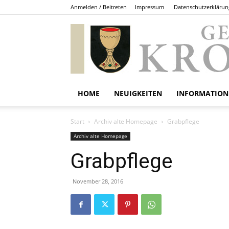
Anmelden / Beitreten
Impressum
Datenschutzerklärun
HOME
NEUIGKEITEN
INFORMATION
Start
Archiv alte Homepage
Grabpflege
Archiv alte Homepage
Grabpflege
November 28, 2016