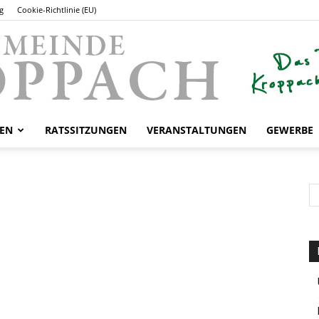
g
Cookie-Richtlinie (EU)
EN
RATSSITZUNGEN
VERANSTALTUNGEN
GEWERBE
Gemeinde
Kroppach