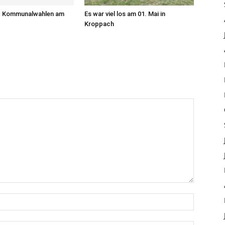
d Kommunalwahlen am
Es war viel los am 01. Mai in
Kroppach