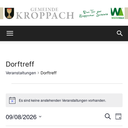
Gemeinde
Kroppach
Dorftreff
Veranstaltungen
Dorftreff
Veranstaltungen
für
Es sind keine anstehenden Veranstaltungen vorhanden.
Hinweis
August
09/08/2026
Ver
Verans
Suche
Tag
9,
Ans
Datum