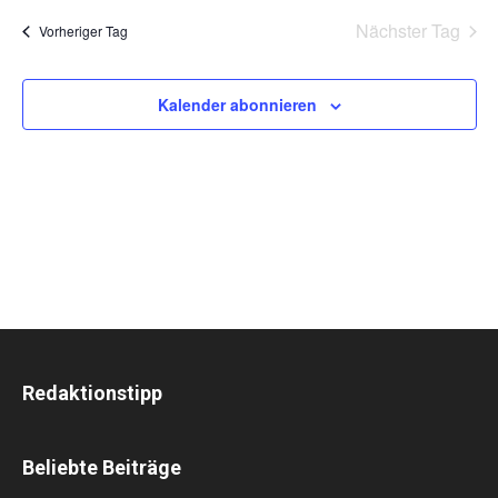
Suche
wählen.
2026
Nav
Nächster Tag
Vorheriger Tag
und
Ansich
Kalender abonnieren
Naviga
Redaktionstipp
Beliebte Beiträge