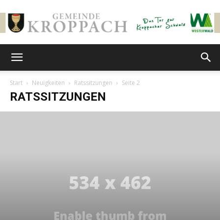
Gemeinde
Start
Neuigkeiten
Ratssitzungen
Seite 2
RATSSITZUNGEN
Kroppach